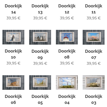
Doorkijk
Doorkijk
Doorkijk
Doorkijk
14
12
13
11
39,95
€
39,95
€
39,95
€
39,95
€
Doorkijk
Doorkijk
Doorkijk
Doorkijk
10
08
07
09
39,95
€
39,95
€
39,95
€
39,95
€
Doorkijk
Doorkijk
Doorkijk
Doorkijk
05
04
03
06