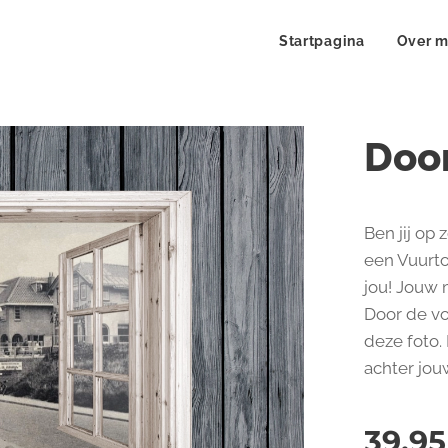
Startpagina
Over m
Door
Ben jij op 
een Vuurto
jou! Jouw 
Door de vo
deze foto. 
achter jou
39,95