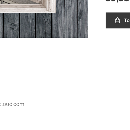
To
icloud.com