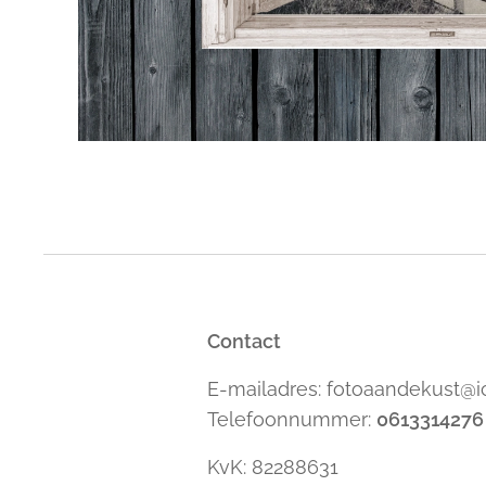
Contact
E-mailadres: fotoaandekust@
Telefoonnummer:
0613314276
KvK: 82288631