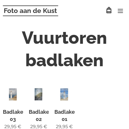
Foto aan de Kust
Vuurtoren
badlaken
Badlaken
Badlaken
Badlaken
03
02
01
29,95
€
29,95
€
29,95
€