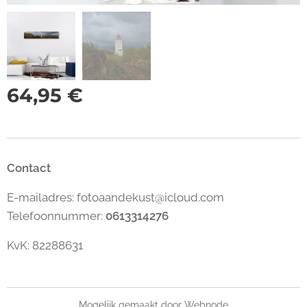
64,95
€
Contact
E-mailadres: fotoaandekust@icloud.com
Telefoonnummer:
0613314276
KvK: 82288631
Mogelijk gemaakt door
Webnode