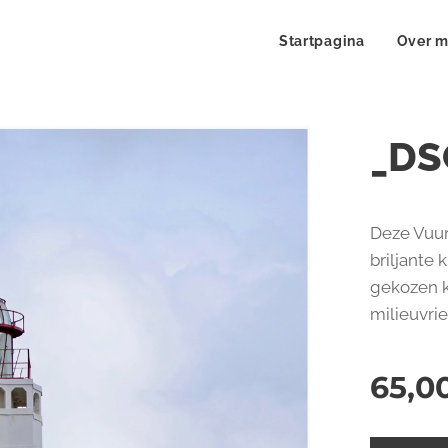
Startpagina
Over m
_DS
Deze Vuur
briljante 
gekozen kw
milieuvri
65,0