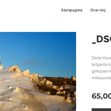
Startpagina
Over mij
_DS
Deze Vuur
briljante 
gekozen kw
milieuvri
65,0