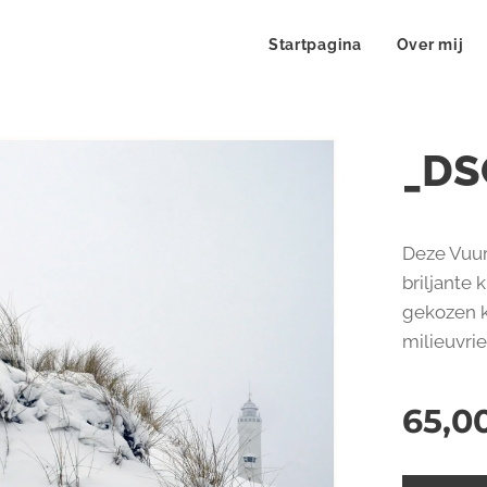
Startpagina
Over mij
_DS
Deze Vuur
briljante 
gekozen kw
milieuvri
65,0