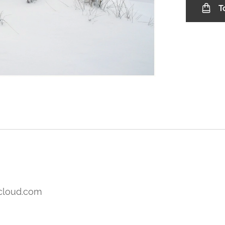
T
icloud.com