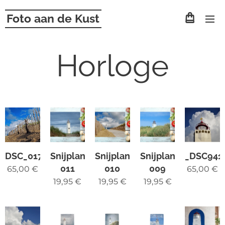
Foto aan de Kust
Horloge
DSC_0179
Snijplank
Snijplank
Snijplank
_DSC941
011
010
009
65,00
€
65,00
€
19,95
€
19,95
€
19,95
€